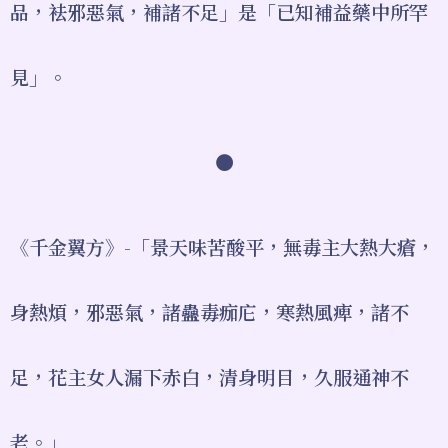
品，袪邪惡氣，補諸不足」是「已知補益藥中所罕
見」。
●
《千金翼方》-「景天味苦酸平，無毒主大熱大瘡，
身熱煩，邪惡氣，諸蠱毒痂庀，寒熱風痺，諸不
足，花主女人漏下赤白，清身明目，久服通神不
老。」