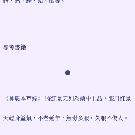
鉻、鈣、鎂、鉛、硒等。
參考書籍
●
《神農本草經》-將紅景天列為藥中上品，服用紅景
天輕身益氣，不老延年，無毒多服，久服不傷人。