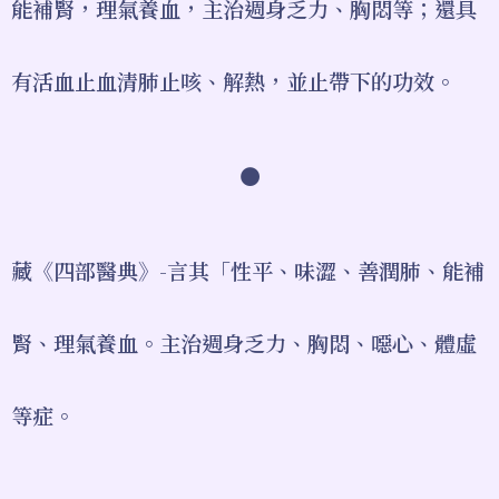
能補腎，理氣養血，主治週身乏力、胸悶等；還具
有活血止血清肺止咳、解熱，並止帶下的功效。
●
藏《四部醫典》-言其「性平、味澀、善潤肺、能補
腎、理氣養血。主治週身乏力、胸悶、噁心、體虛
等症。